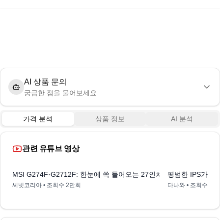
AI 상품 문의
궁금한 점을 물어보세요
가격 분석
상품 정보
AI 분석
관련 유튜브 영상
5:10
MSI G274F·G2712F: 한눈에 쏙 들어오는 27인치에 180Hz 고주사율,
평범한 IPS가 아
씨넷코리아
• 조회수
2만회
다나와
• 조회수
2만