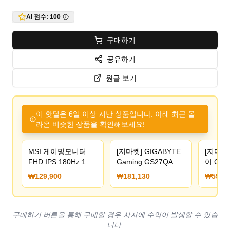
AI 점수:
100
구매하기
공유하기
원글 보기
이 핫딜은 6일 이상 지난 상품입니다. 아래 최근 올
라온 비슷한 상품을 확인해보세요!
MSI 게이밍모니터
[지마켓] GIGABYTE
[지마켓
FHD IPS 180Hz 1ms
Gaming GS27QA
이 G7 
27인치 G274F
QHD IPS 1ms 180Hz
인치 
₩129,900
₩181,130
₩599,0
(139,900원/무료)
HDR 게이밍모니터
Fast I
(181,130원) (무료)
(599,0
구매하기 버튼을 통해 구매할 경우 사자에 수익이 발생할 수 있습
니다.