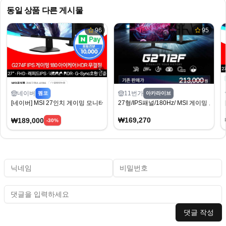
동일 상품 다른 게시물
96
95
네이버
11번가
펨코
아카라이브
[네이버] MSI 27인치 게이밍 모니터 G274F 180Hz FHD (189,000원) (무료)
27형/IPS패널/180Hz/ MSI 게이밍 모니
₩169,270
₩189,000
-
30
%
댓글 작성