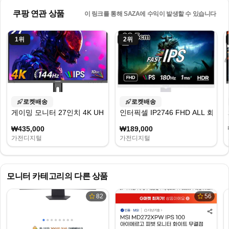
쿠팡 연관 상품
이 링크를 통해 SAZA에 수익이 발생할 수 있습니다
1
위
2
위
로켓배송
로켓배송
게이밍 모니터 27인치 4K UHD 144hz IPS 디스플레이 승강 가능, 70cm,
인터픽셀 IP2746 FHD ALL 화이트 
₩435,000
₩189,000
가전디지털
가전디지털
모니터
카테고리의 다른 상품
82
56