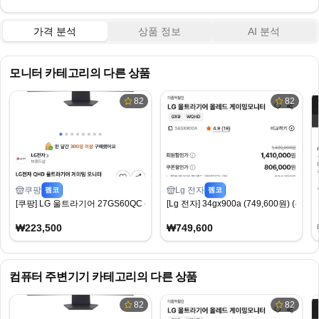
가격 분석
상품 정보
AI 분석
모니터
카테고리의 다른 상품
82
82
쿠팡
Lg 전자
펨코
펨코
[쿠팡] LG 울트라기어 27GS60QC (223,500원) (무료)
[Lg 전자] 34gx900a (749,600원) (무료)
₩223,500
₩749,600
컴퓨터 주변기기
카테고리의 다른 상품
82
82