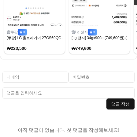
쿠팡
Lg 전자
펨코
펨코
[쿠팡] LG 울트라기어 27GS60QC (223,500원) (무료)
[Lg 전자] 34gx900a (749,600원) (무료)
₩223,500
₩749,600
댓글 작성
아직 댓글이 없습니다. 첫 댓글을 작성해보세요!