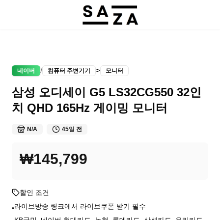
/
>
네이버
컴퓨터 주변기기
모니터
삼성 오디세이 G5 LS32CG550 32인
치 QHD 165Hz 게이밍 모니터
N/A
45일 전
₩145,799
할인 조건
라이브방송 링크에서 라이브쿠폰 받기 필수
•