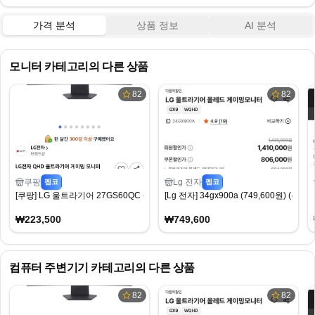
가격 분석
상품 정보
AI 분석
모니터
카테고리의 다른 상품
82
82
쿠팡
Lg 전자
펨코
펨코
[쿠팡] LG 울트라기어 27GS60QC (223,500원) (무료)
[Lg 전자] 34gx900a (749,600원) (무료)
₩223,500
₩749,600
컴퓨터 주변기기
카테고리의 다른 상품
82
82