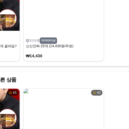
지마켓
아카라이브
개 골라담기(2개 증정)
신신안짜 20개 (14,430원/무료)
₩14,430
른 상품
45
40