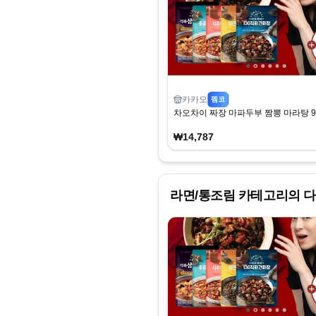
카카오
펨코
차오차이 짜장 마파두부 짬뽕 마라탕 9
₩14,787
라면/통조림
카테고리의 다