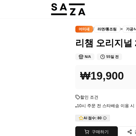
/
>
어미새
라면/통조림
가공
리챔 오리지널 2
N/A
55일 전
₩19,900
할인 조건
10시 주문 전 스타배송 이용 
•
AI 점수:
80
구매하기