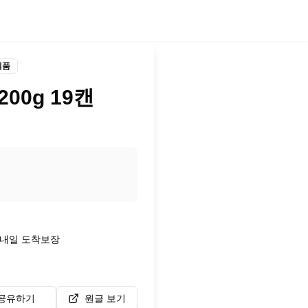
식품
00g 19캔
시 내일 도착보장
공유하기
원글 보기