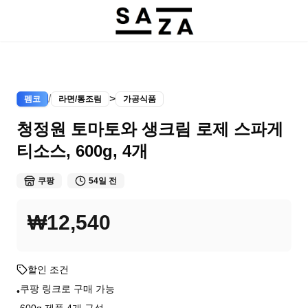
/
>
펨코
라면/통조림
가공식품
청정원 토마토와 생크림 로제 스파게
티소스, 600g, 4개
쿠팡
54일 전
₩12,540
할인 조건
쿠팡 링크로 구매 가능
•