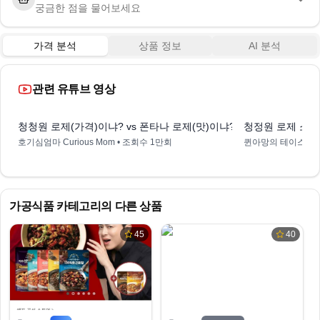
궁금한 점을 물어보세요
가격 분석
상품 정보
AI 분석
관련 유튜브 영상
3:40
청청원 로제(가격)이냐? vs 폰타나 로제(맛)이냐? 그것이 문제 로다
청정원 로제 소스
호기심엄마 Curious Mom
• 조회수
1만회
퀸아망의 테이스트 &
가공식품
카테고리의 다른 상품
45
40