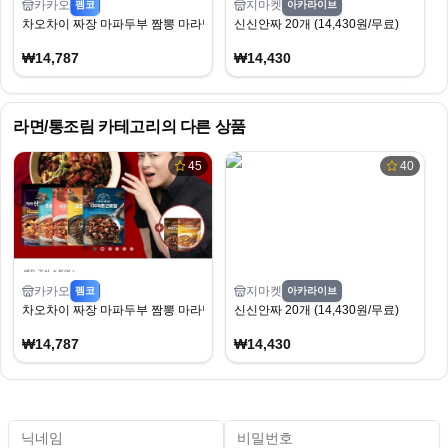
카카오
지마켓
펨코
아카라이브
차오차이 짜장 마파두부 짬뽕 마라탕 9개 골라담기(2개 증정)
신신안짜 20개 (14,430원/무료)
₩14,787
₩14,430
라면/통조림
카테고리의 다른 상품
45
40
카카오
지마켓
펨코
아카라이브
차오차이 짜장 마파두부 짬뽕 마라탕 9개 골라담기(2개 증정)
신신안짜 20개 (14,430원/무료)
₩14,787
₩14,430