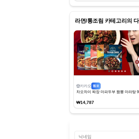
라면/통조림
카테고리의 다
카카오
펨코
차오차이 짜장 마파두부 짬뽕 마라탕 9
₩14,787