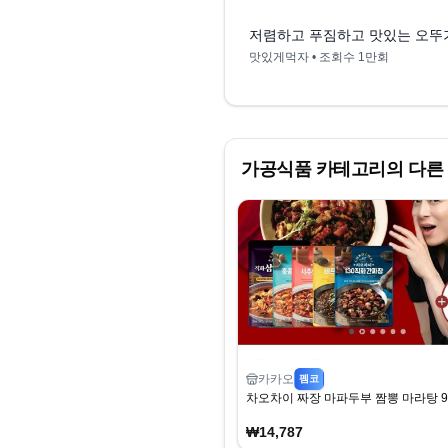
저렴하고 푸짐하고 맛있는 오뚜
맛있게먹자
• 조회수
1만회
가공식품
카테고리의 다른
카카오
펨코
차오차이 짜장 마파두부 짬뽕 마라탕 9
₩14,787