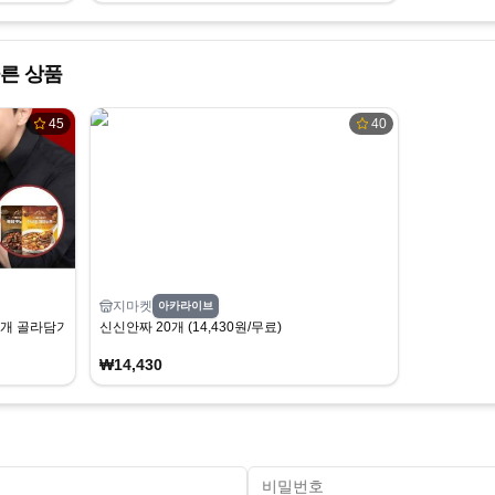
른 상품
45
40
지마켓
아카라이브
개 골라담기(2개 증정)
신신안짜 20개 (14,430원/무료)
₩14,430