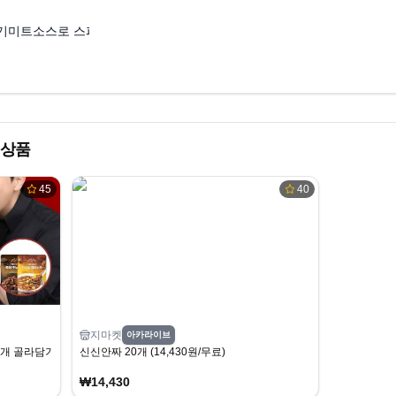
기미트소스로 스파게티 만들기/역시 오뚜기는 갓뚜기
 상품
45
40
지마켓
아카라이브
개 골라담기(2개 증정)
신신안짜 20개 (14,430원/무료)
₩14,430