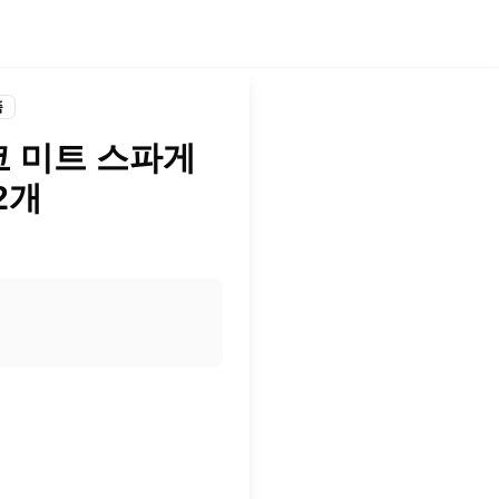
품
 미트 스파게
 2개