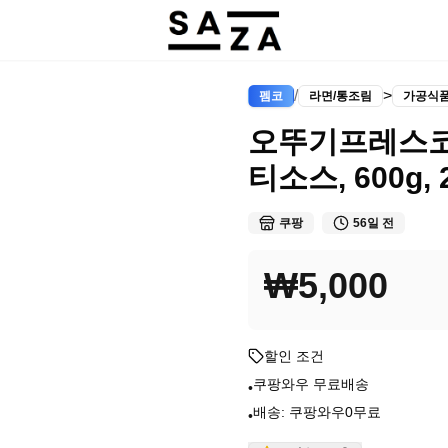
/
>
펨코
라면/통조림
가공식
오뚜기프레스코
티소스, 600g,
쿠팡
56일 전
₩5,000
할인 조건
쿠팡와우 무료배송
•
배송: 쿠팡와우0무료
•