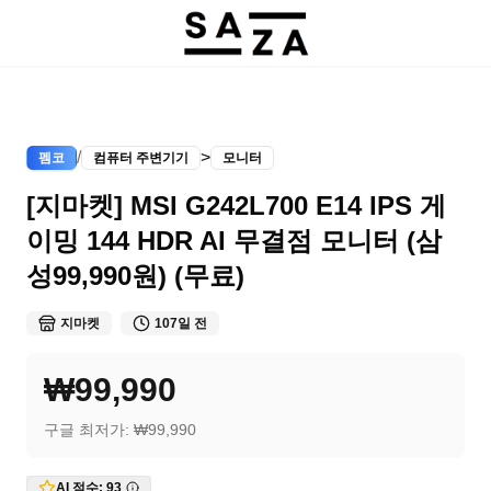
/
>
펨코
컴퓨터 주변기기
모니터
[지마켓] MSI G242L700 E14 IPS 게
이밍 144 HDR AI 무결점 모니터 (삼
성99,990원) (무료)
지마켓
107일 전
₩99,990
구글 최저가:
₩99,990
AI 점수:
93