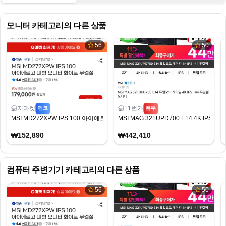
모니터
카테고리의 다른 상품
56
50
지마켓
11번가
펨코
뽐뿌
MSI MD272XPW IPS 100 아이에르고 피벗 모니터 화이트 무결점 모니터
MSI MAG 321UPD700 E14 4K IPS
₩152,890
₩442,410
컴퓨터 주변기기
카테고리의 다른 상품
56
50