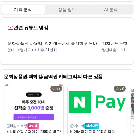
가격 분석
상품 정보
AI 분석
관련 유튜브 영상
15:06
문화상품권 사용법, 컬쳐랜드에서 충전하고 모바일로 쇼핑까지!
컬쳐랜드 문화상품
엄마, 이렇게요
• 조회수
31만회
빨간대출
• 조회수
문화상품권/백화점/금액권
카테고리의 다른 상품
58
58
kt알파쇼핑
네이버
맘카페
퀘이사존
kt알파쇼핑 슈퍼데이 2000원 받으세유
네이버페이 자정 110원 적립