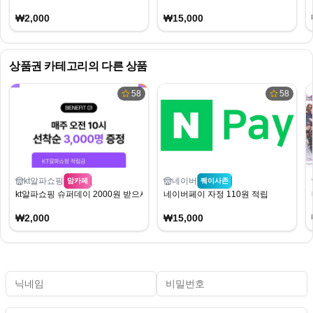
₩2,000
₩15,000
상품권
카테고리의 다른 상품
58
58
kt알파쇼핑
네이버
맘카페
퀘이사존
kt알파쇼핑 슈퍼데이 2000원 받으세유
네이버페이 자정 110원 적립
₩2,000
₩15,000