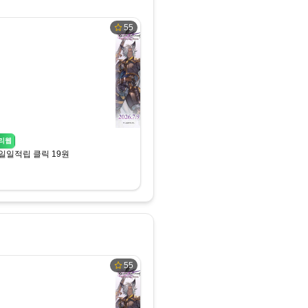
55
리웹
일일적립 클릭 19원
55