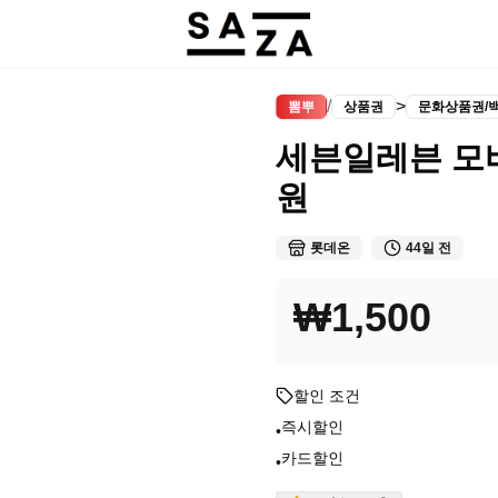
/
>
뽐뿌
상품권
문화상품권/
세븐일레븐 모
원
롯데온
44일 전
₩1,500
할인 조건
즉시할인
•
카드할인
•