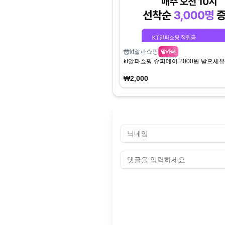
kt알파쇼핑
맘카페
kt알파쇼핑 슈퍼데이 2000원 받으세유
₩2,000