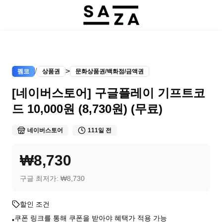
/
>
펨코
상품권
문화상품권/백화점/금액권
[네이버스토어] 구글플레이 기프트코
드 10,000원 (8,730원) (무료)
네이버스토어
111일 전
₩8,730
구글 최저가:
₩8,730
할인 조건
쿠폰 링크를 통해 쿠폰을 받아야 혜택가 적용 가능
•