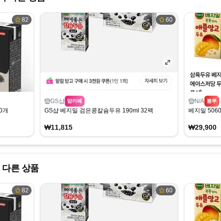
82
60
GS샵
N/A
맘카페
뽐뿌
0개
GS샵 베지밀 검은콩칼슘두유 190ml 32팩
베지밀 5060
₩11,815
₩29,900
 다른 상품
82
60