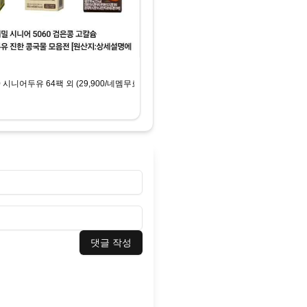
 시니어두유 64팩 외 (29,900/네멤무료)
댓글 작성