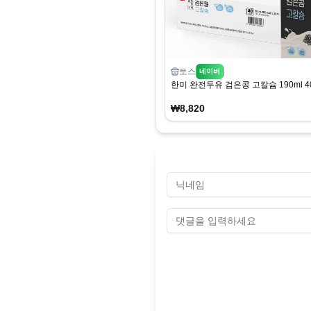
토스
네이버
한미 완전두유 검은콩 고칼슘 190ml 4
₩8,820