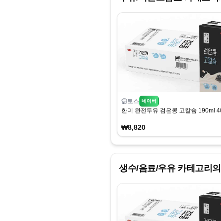
토스
네이버
한미 완전두유 검은콩 고칼슘 190ml 4
₩8,820
생수/음료/우유
카테고리의