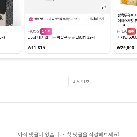
GS샵
N/A
맘카페
뽐뿌
0개
GS샵 베지밀 검은콩칼슘두유 190ml 32팩
베지밀 5060
₩11,815
₩29,900
아직 댓글이 없습니다. 첫 댓글을 작성해보세요!