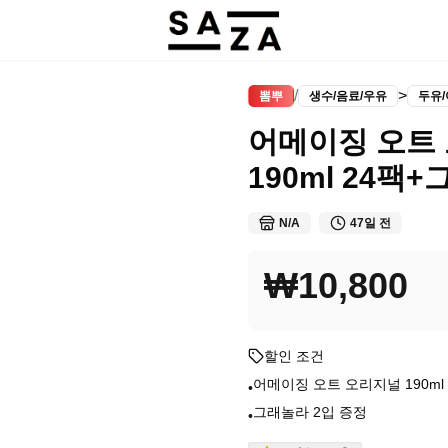
/
>
뽐뿌
생수/음료/우유
두유
어메이징 오트
190ml 24팩
N/A
47일 전
₩10,800
할인 조건
어메이징 오트 오리지널 190ml 
•
그래놀라 2입 증정
•