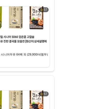
57
 시니어두유 64팩 외 (29,900/네멤무료)
57