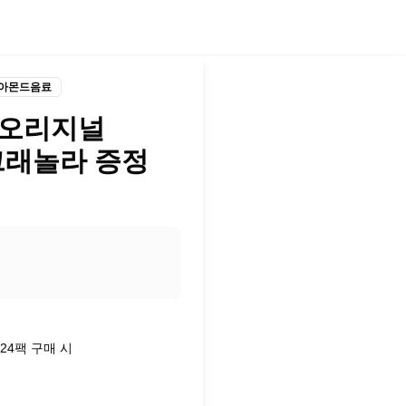
/아몬드음료
 오리지널
+그래놀라 증정
24팩 구매 시