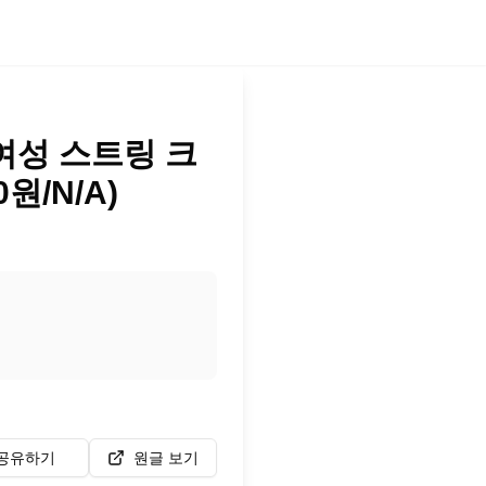
 여성 스트링 크
0원/N/A)
공유하기
원글 보기