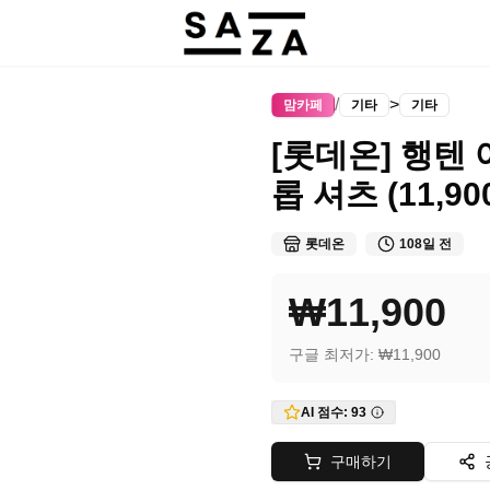
/
>
맘카페
기타
기타
[롯데온] 행텐
롭 셔츠 (11,90
롯데온
108일 전
₩11,900
구글 최저가:
₩11,900
AI 점수:
93
구매하기