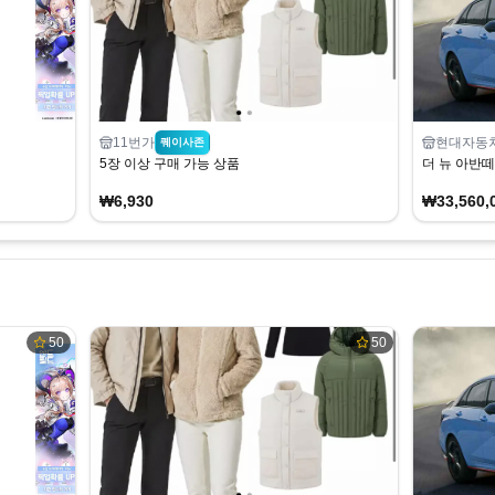
11번가
현대자동
퀘이사존
5장 이상 구매 가능 상품
더 뉴 아반떼 N
₩6,930
₩33,560,
50
50