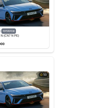
차
아카라이브
 (CN7 N PE)
000
50