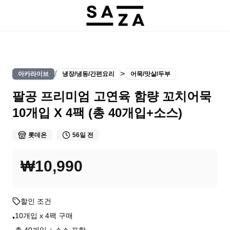
/
>
아카라이브
냉장/냉동/간편요리
어묵/맛살/두부
팔공 프리미엄 고연육 함량 꼬치어묵
10개입 X 4팩 (총 40개입+소스)
롯데온
56일 전
₩10,990
할인 조건
10개입 x 4팩 구매
•