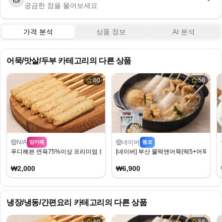
궁금한 점을 물어보세요
가격 분석
상품 정보
AI 분석
어묵/맛살/두부
카테고리의 다른 상품
60
58
N/A
네이버
맘카페
펨코
푸디헤븐 연육75%이상 프리미엄 봉 꼬치어묵 10개 + 어묵탕소스
[네이버] 부산 물떡앤어묵(떡5+어묵5+장국2)
₩2,000
₩6,900
냉장/냉동/간편요리
카테고리의 다른 상품