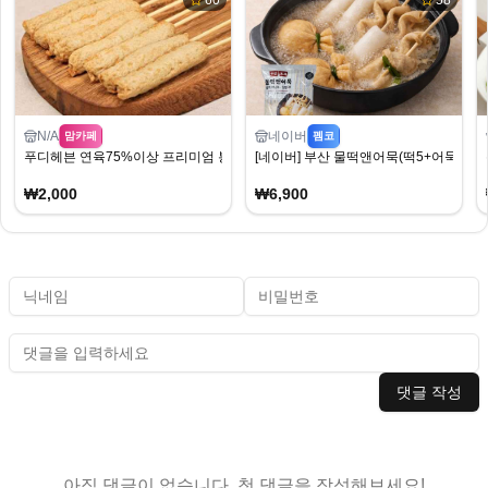
60
58
N/A
네이버
맘카페
펨코
푸디헤븐 연육75%이상 프리미엄 봉 꼬치어묵 10개 + 어묵탕소스
[네이버] 부산 물떡앤어묵(떡5+어묵5+장국2)
₩2,000
₩6,900
댓글 작성
아직 댓글이 없습니다. 첫 댓글을 작성해보세요!