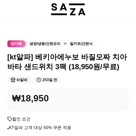
/
>
맘카페
냉장/냉동/간편요리
밀키트/간편식
[kt알파] 베키아에누보 바질모짜 치아
바타 샌드위치 3팩 (18,950원/무료)
kt알파
253일 전
₩18,950
할인 조건
KT알파 고객 대상 50% 쿠폰 적용
•