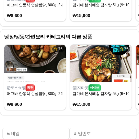
머그바 안동식 순살찜닭, 800g, 2개
김가네 본사배송 감자탕 5kg (9~10인분)
₩8,600
₩15,900
냉장/냉동/간편요리
카테고리의 다른 상품
76
75
토스쇼핑
[지마켓
뽐뿌
네이버
머그바 안동식 순살찜닭, 800g, 2개
김가네 본사배송 감자탕 5kg (9~10인분)
₩8,600
₩15,900