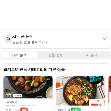
AI 상품 문의
궁금한 점을 물어보세요
가격 분석
상품 정보
AI 분석
밀키트/간편식
카테고리의 다른 상품
76
75
토스쇼핑
[지마켓
뽐뿌
네이버