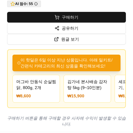
AI 점수:
55
구매하기
공유하기
원글 보기
이 핫딜은 6일 이상 지난 상품입니다. 아래 밀키트/
간편식 카테고리의 최신 상품을 확인해보세요!
머그바 안동식 순살찜
김가네 본사배송 감자
셰프초이
닭, 800g, 2개
탕 5kg (9~10인분)
기, 1.5k
원/무료
₩8,600
₩15,900
₩8,600
구매하기 버튼을 통해 구매할 경우 사자에 수익이 발생할 수 있습
니다.