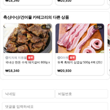
₩18,340
₩20,930
축산/수산/건어물
카테고리의 다른 상품
66
58
지자체 지원몰
G마켓
뽐뿌
뽐뿌
국내산 한돈 수제 돼지갈비 800g x 2팩
듀록 흑돼지 삼겹살 500g 4팩 (20,930원
₩18,340
₩20,930