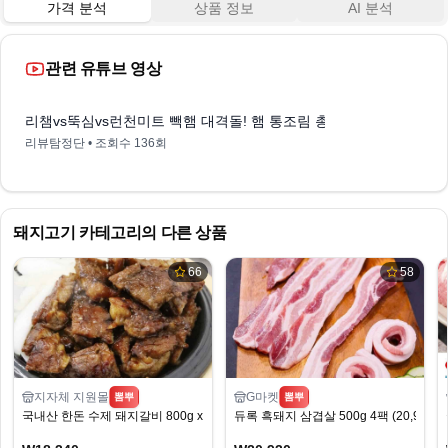
가격 분석
상품 정보
AI 분석
관련 유튜브 영상
1:04
리챔vs뚝심vs런천미트 빽햄 대격돌! 햄 통조림 총집합 비교분석
리뷰탐정단
• 조회수
136회
돼지고기
카테고리의 다른 상품
66
58
지자체 지원몰
G마켓
뽐뿌
뽐뿌
국내산 한돈 수제 돼지갈비 800g x 2팩
듀록 흑돼지 삼겹살 500g 4팩 (20,930원