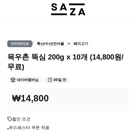
/
>
아카라이브
축산/수산/건어물
돼지고기
목우촌 뚝심 200g x 10개 (14,800원/
무료)
네이버멤버십
88일 전
₩14,800
할인 조건
푸드페스타 쿠폰 적용
•