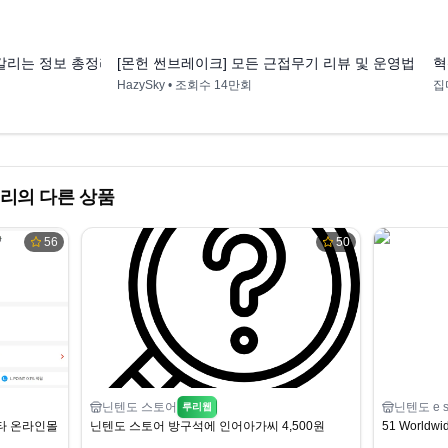
4:20
20:12
갈리는 정보 총정리 [몬스터헌터 라이즈 선브레이크]
[몬헌 썬브레이크] 모든 근접무기 리뷰 및 운영법 소개. Ver
혁
HazySky
• 조회수
14만회
집
리의 다른 상품
56
50
닌텐도 스토어
닌텐도 e s
루리웹
타 온라인몰 68,000원
닌텐도 스토어 방구석에 인어아가씨 4,500원
51 Worldwi