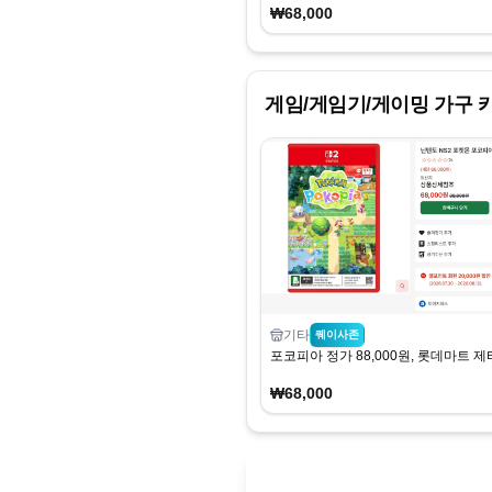
₩68,000
게임/게임기/게이밍 가구
카
기타
퀘이사존
포코피아 정가 88,000원, 롯데마트 제
₩68,000