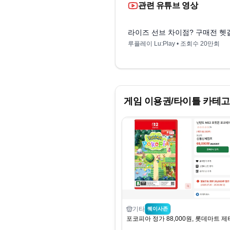
관련 유튜브 영상
라이즈 선브 차이점? 구매전 헷
루플레이 Lu:Play
• 조회수
20만회
게임 이용권/타이틀
카테고
기타
퀘이사존
포코피아 정가 88,000원, 롯데마트 제