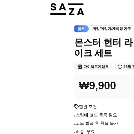
/
펨코
게임/게임기/게이밍 가구
몬스터 헌터 라
이크 세트
다이렉트게임즈
55일 
₩9,900
할인 조건
스팀에 코드 등록 필요
•
코드 발급 후 환불 불가
•
배송: 무료
•