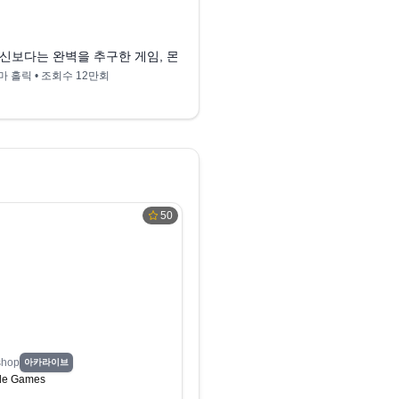
9:08
. 10.0.3
신보다는 완벽을 추구한 게임, 몬스터 헌터 라이즈 선브레이크 첫 후기 📕
몬스터헌터 라이즈&선
마 홀릭
• 조회수
12만회
용감
• 조회수
9만회
50
hop
아카라이브
de Games