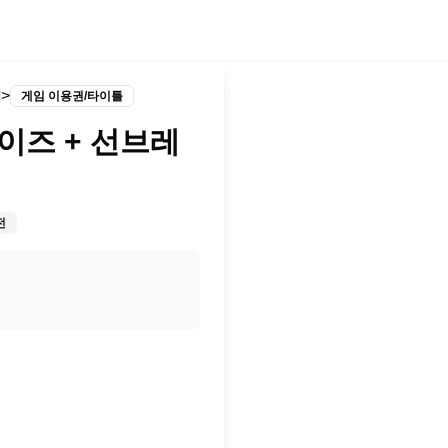
>
게임 이용권/타이틀
이즈 + 선브레
전