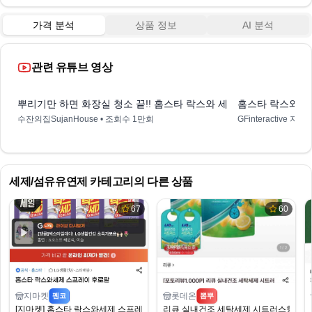
가격 분석
상품 정보
AI 분석
관련 유튜브 영상
5:54
뿌리기만 하면 화장실 청소 끝!! 홈스타 락스와 세제 폼스프레이 리뷰
홈스타 락스와세제 
수잔의집SujanHouse
• 조회수
1만회
GFinteractive
세제/섬유유연제
카테고리의 다른 상품
67
60
지마켓
롯데온
펨코
뽐뿌
[지마켓] 홈스타 락스와세제 스프레이 후로랄 900ml x 4개 (14,460원) (무료)
리큐 실내건조 세탁세제 시트러스향 2L 3개 +