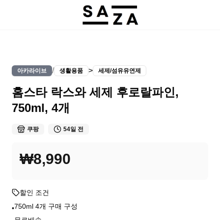
/
>
아카라이브
생활용품
세제/섬유유연제
홈스타 락스와 세제 후로랄파인,
750ml, 4개
쿠팡
54일 전
₩8,990
할인 조건
750ml 4개 구매 구성
•