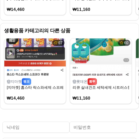
₩14,460
₩11,160
생활용품
카테고리의 다른 상품
67
60
지마켓
롯데온
펨코
뽐뿌
[지마켓] 홈스타 락스와세제 스프레이 후로랄 900ml x 4개 (14,460원) (무료)
리큐 실내건조 세탁세제 시트러스향 2L 3개 +
₩14,460
₩11,160