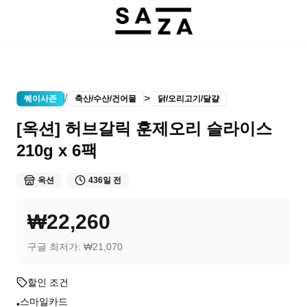
/
>
퀘이사존
축산/수산/건어물
닭/오리고기/달걀
[옥션] 허브갈릭 훈제오리 슬라이스
210g x 6팩
옥션
436일 전
₩22,260
구글 최저가:
₩21,070
할인 조건
스마일카드
•