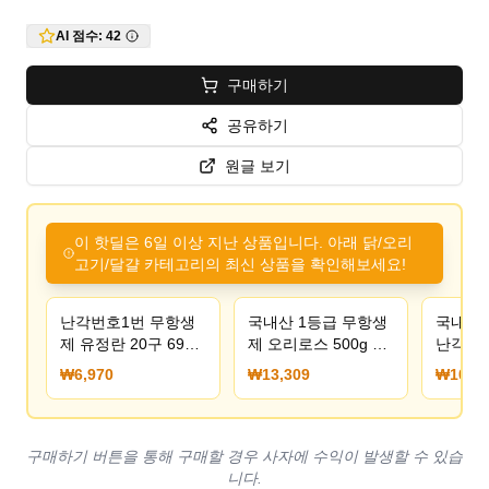
AI 점수:
42
구매하기
공유하기
원글 보기
이 핫딜은 6일 이상 지난 상품입니다. 아래 닭/오리
고기/달걀 카테고리의 최신 상품을 확인해보세요!
난각번호1번 무항생
국내산 1등급 무항생
국내산 
제 유정란 20구 6970
제 오리로스 500g 2
난각 유
원
팩 외 다양
구 (11
₩6,970
₩13,309
₩10,41
구매하기 버튼을 통해 구매할 경우 사자에 수익이 발생할 수 있습
니다.