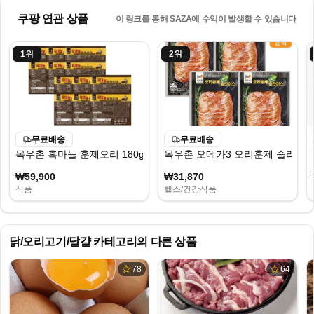
쿠팡 연관 상품
이 링크를 통해 SAZA에 수익이 발생할 수 있습니다
1
위
2
위
무료배송
무료배송
목우촌 흑마늘 훈제오리 180g 열두팩, 12개, 180g
목우촌 오메가3 오리훈제 슬라이스, 
₩59,900
₩31,870
식품
헬스/건강식품
닭/오리고기/달걀
카테고리의 다른 상품
78
64