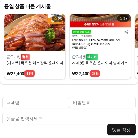
동일 상품 다른 게시물
90
97
G마켓
G마켓
뽐뿌
네이버
[지마켓] 목우촌 허브갈릭 훈제오리 슬라이스 210g*6팩+소스3봉+떡갈비 (농카22,
지마켓) 목우촌 훈제오리 슬라이스 210g x
₩22,400
₩22,400
-
36
%
-
36
%
댓글 작성