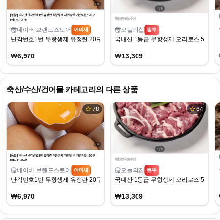
네이버 브랜드스토어
오늘의집
어미새
뽐뿌
난각번호1번 무항생제 유정란 20구 6970원
국내산 1등급 무항생제 오리로스 500g 2
₩6,970
₩13,309
축산/수산/건어물
카테고리의 다른 상품
78
64
네이버 브랜드스토어
오늘의집
어미새
뽐뿌
난각번호1번 무항생제 유정란 20구 6970원
국내산 1등급 무항생제 오리로스 500g 2
₩6,970
₩13,309