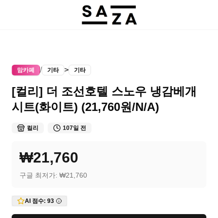
/
>
맘카페
기타
기타
[컬리] 더 조선호텔 스노우 냉감베개
시트(화이트) (21,760원/N/A)
컬리
107일 전
₩21,760
구글 최저가:
₩21,760
AI 점수:
93