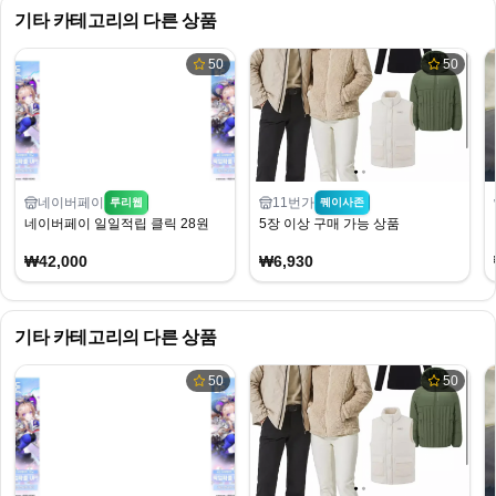
기타
카테고리의 다른 상품
50
50
네이버페이
11번가
루리웹
퀘이사존
네이버페이 일일적립 클릭 28원
5장 이상 구매 가능 상품
₩42,000
₩6,930
기타
카테고리의 다른 상품
50
50