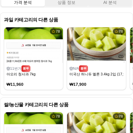
가격 분석
상품 정보
AI 분석
과일
카테고리의 다른 상품
78
78
11번가
N/A
뽐뿌
뽐뿌
아오리 청사과 7kg
미국산 허니듀 멜론 3.4kg 2입 (17,900
₩11,960
₩17,900
쌀/농산물
카테고리의 다른 상품
78
78