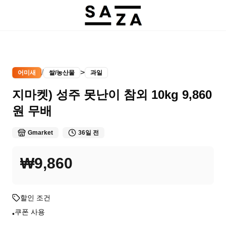
/
>
어미새
쌀/농산물
과일
지마켓) 성주 못난이 참외 10kg 9,860
원 무배
Gmarket
36일 전
₩9,860
할인 조건
쿠폰 사용
•