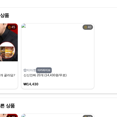
 상품
45
40
지마켓
아카라이브
개 골라담기(2개 증정)
신신안짜 20개 (14,430원/무료)
₩14,430
른 상품