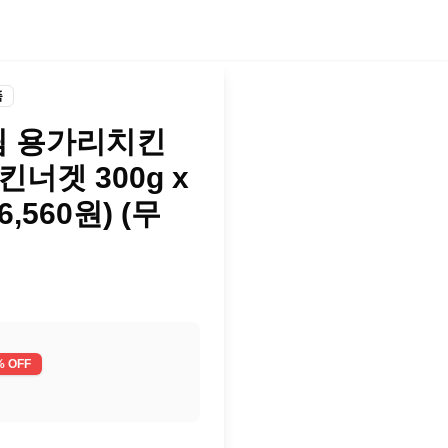
품
림 용가리치킨
치킨너겟 300g x
6,560원) (무
% OFF