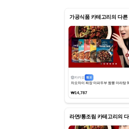
가공식품
카테고리의 다른
카카오
펨코
차오차이 짜장 마파두부 짬뽕 마라탕 9
₩14,787
라면/통조림
카테고리의 다