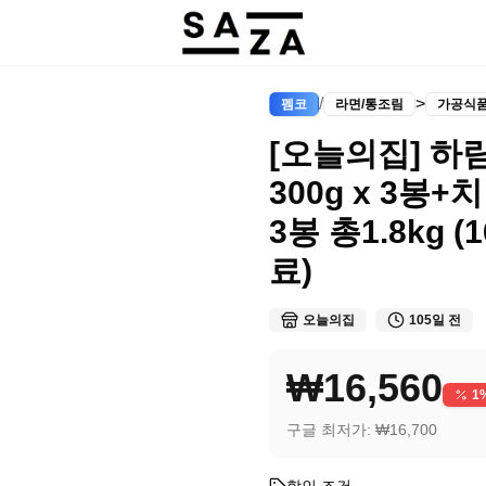
/
>
펨코
라면/통조림
가공식
[오늘의집] 하
300g x 3봉+
3봉 총1.8kg (1
료)
오늘의집
105일 전
₩16,560
1
구글 최저가:
₩16,700