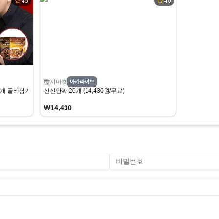
45
40
지마켓
아카라이브
개 골라담기(2개 증정)
신신안짜 20개 (14,430원/무료)
₩14,430