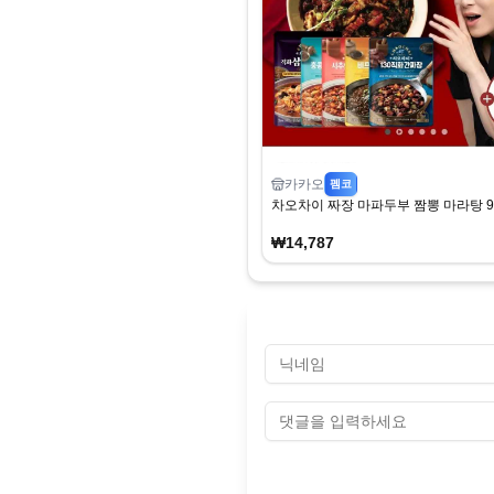
카카오
펨코
차오차이 짜장 마파두부 짬뽕 마라탕 9
₩14,787