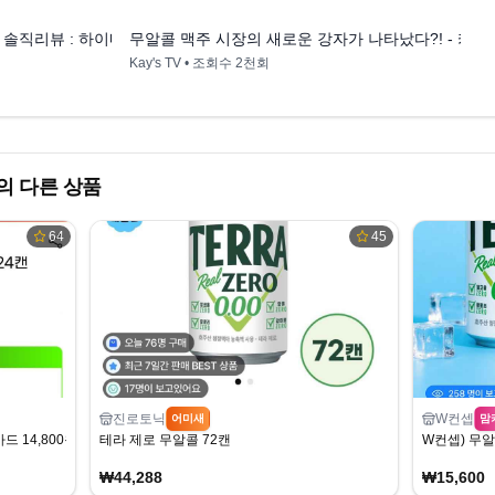
솔직리뷰 : 하이네켄 논알콜, 호가든 논알콜, 칭따오 논알콜, 카스 논알콜
무알콜 맥주 시장의 새로운 강자가 나타났다?! - 카스0
Kay's TV
• 조회수
2천회
 다른 상품
64
45
진로토닉
W컨셉
어미새
맘
카드 14,800원/무료)
테라 제로 무알콜 72캔
W컨셉) 무알콜
₩44,288
₩15,600