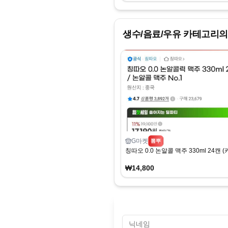
생수/음료/우유
카테고리의
G마켓
뽐뿌
칭따오 0.0 논알콜 맥주 330ml 24캔 (
₩14,800