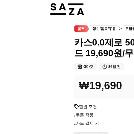
/
>
뽐뿌
생수/음료/우유
무알
카스0.0제로 50
드 19,690원/
G마켓
86일 전
₩19,690
할인 조건
쿠폰 적용
•
카드 결제 시
•