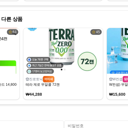
 다른 상품
64
45
진로토닉
W컨셉
어미새
맘
카드 14,800원/무료)
테라 제로 무알콜 72캔
W컨셉) 무알콜
₩44,288
₩15,600