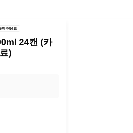
콜맥주/음료
0ml 24캔 (카
무료)