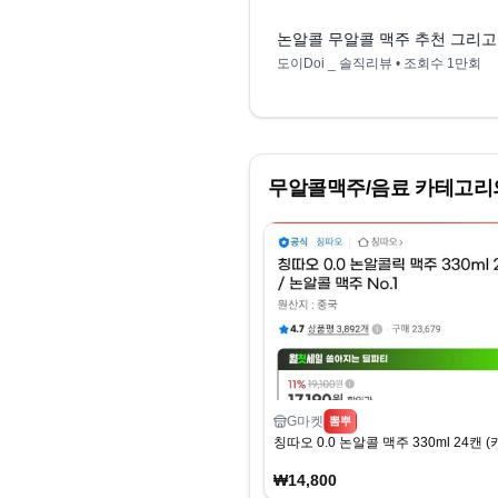
논알콜 무알콜 맥주 추천 그리고 
도이Doi _ 솔직리뷰
• 조회수
1만회
무알콜맥주/음료
카테고리의
G마켓
뽐뿌
칭따오 0.0 논알콜 맥주 330ml 24캔 (
₩14,800