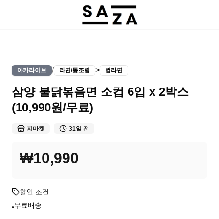
/
>
아카라이브
라면/통조림
컵라면
삼양 불닭볶음면 소컵 6입 x 2박스
(10,990원/무료)
지마켓
31일 전
₩10,990
할인 조건
무료배송
•