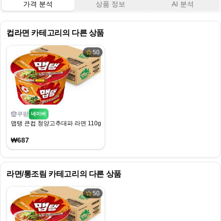
가격 분석
상품 정보
AI 분석
컵라면
카테고리의 다른 상품
50
쿠팡
네이버
맵탱 큰컵 청양고추대파 라면 110g, 16개
₩687
라면/통조림
카테고리의 다른 상품
50