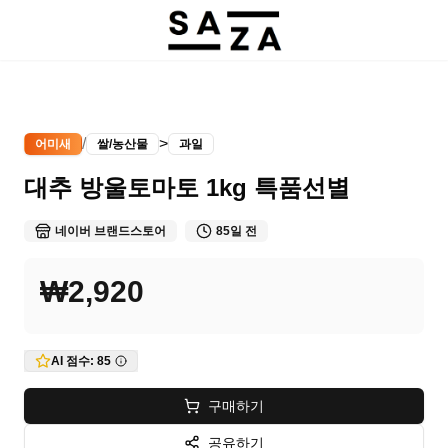
/
>
어미새
쌀/농산물
과일
대추 방울토마토 1kg 특품선별
네이버 브랜드스토어
85일 전
₩2,920
AI 점수:
85
구매하기
공유하기