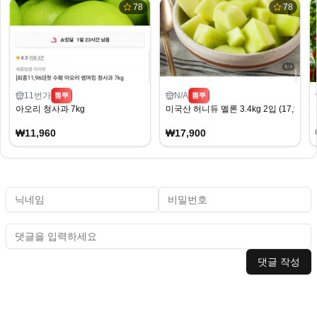
78
78
11번가
N/A
뽐뿌
뽐뿌
아오리 청사과 7kg
미국산 허니듀 멜론 3.4kg 2입 (17,900
₩11,960
₩17,900
댓글 작성