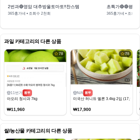
2번과🔴영암 대추방울토마토‼️찬스템
초특가🔴🔴평동
365홍가네
• 조회수
2천회
365홍가네
• 조회수
과일
카테고리의 다른 상품
78
78
11번가
N/A
뽐뿌
뽐뿌
아오리 청사과 7kg
미국산 허니듀 멜론 3.4kg 2입 (17,900
₩11,960
₩17,900
쌀/농산물
카테고리의 다른 상품