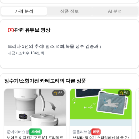
가격 분석
상품 정보
AI 분석
관련 유튜브 영상
12:47
브리타 3년의 추적! 염소,석회,녹물 정수 검증과 충격적인 직구필
귀곰
• 조회수
134만회
정수기/소형가전
카테고리의 다른 상품
66
58
네이버쇼핑
올리브영
네이버
뽐뿌
보아르 이지전기포트 M1 프리볼트 접이식 전기포트
브리타 정수기 스타일에센셜 쿨 2.4L 