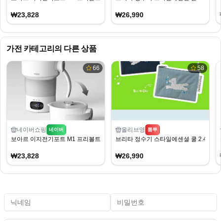
₩23,828
₩26,990
가전
카테고리의 다른 상품
66
58
네이버쇼핑
올리브영
네이버
뽐뿌
보아르 이지전기포트 M1 프리볼트 접이식 전기포트
브리타 정수기 스타일에센셜 쿨 2.4L 
₩23,828
₩26,990