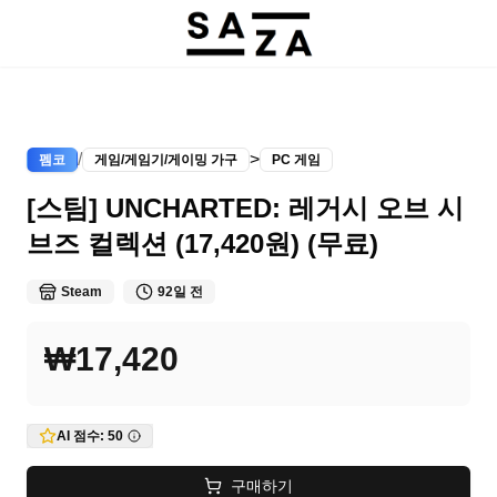
/
>
펨코
게임/게임기/게이밍 가구
PC 게임
[스팀] UNCHARTED: 레거시 오브 시
브즈 컬렉션 (17,420원) (무료)
Steam
92일 전
₩17,420
AI 점수:
50
구매하기