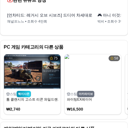
관련 유튜브 영상
6:25
[언차티드: 레거시 오브 시브즈] 드디어 차세대로 나오네
🎮 아니 이것도 
채널프느느
• 조회수
4만회
빅비
• 조회수
3만회
PC 게임
카테고리의 다른 상품
75
58
스팀
스팀
퀘이사존
아카라이브
톰 클랜시의 고스트 리콘 와일드랜드
파이팅EX레이어
₩2,740
₩16,500