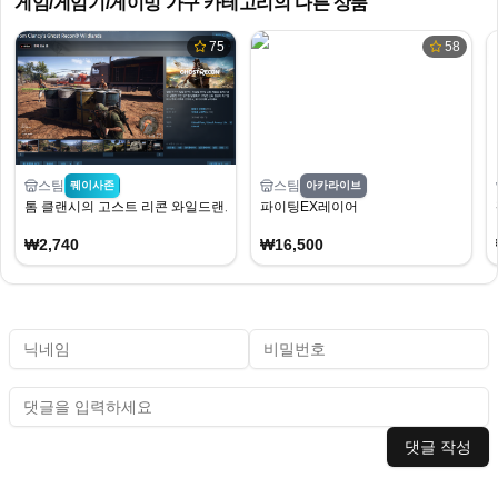
게임/게임기/게이밍 가구
카테고리의 다른 상품
75
58
스팀
스팀
퀘이사존
아카라이브
톰 클랜시의 고스트 리콘 와일드랜드
파이팅EX레이어
₩2,740
₩16,500
댓글 작성