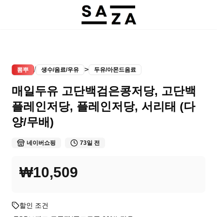
/
>
뽐뿌
생수/음료/우유
두유/아몬드음료
매일두유 고단백검은콩저당, 고단백
플레인저당, 플레인저당, 서리태 (다
양/무배)
네이버쇼핑
73일 전
₩10,509
할인 조건