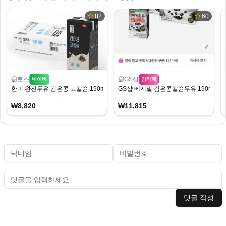
82
60
토스
GS샵
네이버
맘카페
한미 완전두유 검은콩 고칼슘 190ml 40개
GS샵 베지밀 검은콩칼슘두유 190ml 32
₩8,820
₩11,815
댓글 작성