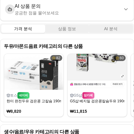
AI 상품 문의
궁금한 점을 물어보세요
가격 분석
상품 정보
AI 분석
두유/아몬드음료
카테고리의 다른 상품
82
60
토스
GS샵
네이버
맘카페
한미 완전두유 검은콩 고칼슘 190ml 40개
GS샵 베지밀 검은콩칼슘두유 190ml 32
₩8,820
₩11,815
생수/음료/우유
카테고리의 다른 상품