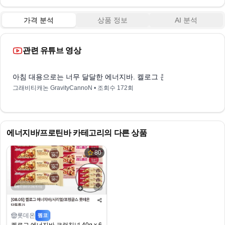
가격 분석
상품 정보
AI 분석
관련 유튜브 영상
8:11
아침 대용으로는 너무 달달한 에너지바. 켈로그 콘푸로스트바
그래비티캐논 GravityCannoN
• 조회수
172회
에너지바/프로틴바
카테고리의 다른 상품
80
롯데온
펨코