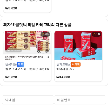
켈로그 에너지바 크런치넛 40g x 6개 + 레드베리 35g x 6개 + 증정 4개 (카드)
₩9,620
과자/초콜릿/시리얼
카테고리의 다른 상품
80
58
롯데온
자르딘샵
펨코
어미새
켈로그 에너지바 크런치넛 40g x 6개 + 레드베리 35g x 6개 + 증정 4개 (카드)
에너지젤 20포
₩9,620
₩14,800