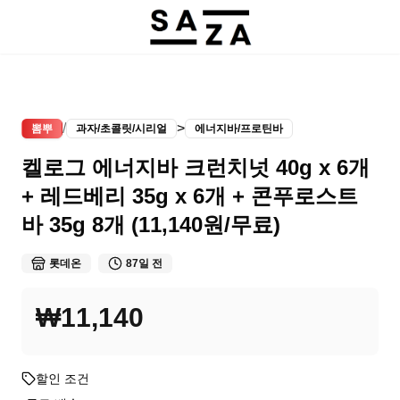
/
>
뽐뿌
과자/초콜릿/시리얼
에너지바/프로틴바
켈로그 에너지바 크런치넛 40g x 6개
+ 레드베리 35g x 6개 + 콘푸로스트
바 35g 8개 (11,140원/무료)
롯데온
87일 전
₩11,140
할인 조건