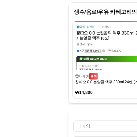
생수/음료/우유
카테고리의
G마켓
뽐뿌
칭따오 0.0 논알콜 맥주 330ml 24캔 (
₩14,800