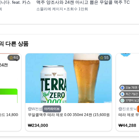
. feat. 카스
맥주 양조사와 24캔 마시고 뽑은 무알콜 맥주 TOP3
회
소믈리에 케이지
• 조회수
1만회
 다른 상품
64
55
W컨셉
진로토닉
아카라이브
카드 14,800원/무료)
무알콜맥주 테라 제로 0.00 350ml 24캔 (15,600원/무료)
테라 제로 무
₩234,000
₩44,288