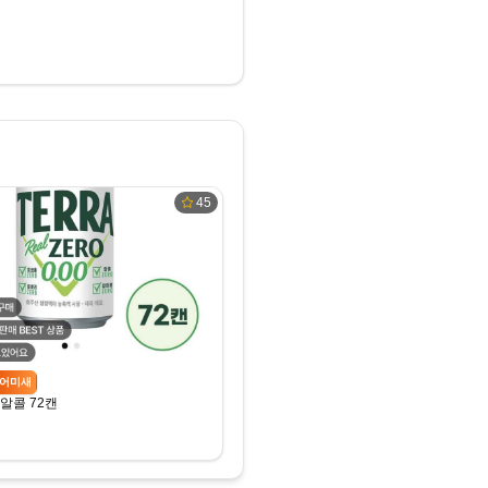
45
어미새
알콜 72캔