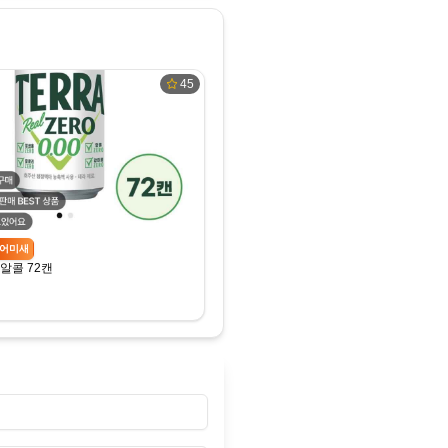
45
어미새
알콜 72캔