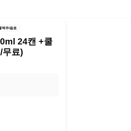
콜맥주/음료
ml 24캔 +쿨
원/무료)