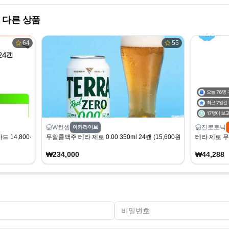
 다른 상품
64
55
W컨셉
진로토닉
아카라이브
카드 14,800원/무료)
무알콜맥주 테라 제로 0.00 350ml 24캔 (15,600원/무료)
테라 제로 무
₩234,000
₩44,288