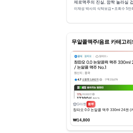
제로맥주의 진실, 깜짝 놀라실 겁니다
이재성 박사의 식탁보감
• 조회수
5만
무알콜맥주/음료
카테고리의
G마켓
뽐뿌
칭따오 0.0 논알콜 맥주 330ml 24캔 (
₩14,800