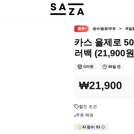
/
>
뽐뿌
생수/음료/우유
무알
카스 올제로 500
러백 (21,900
G마켓
86일 전
₩21,900
할인 조건
무료 배송
•
AI 점수:
93