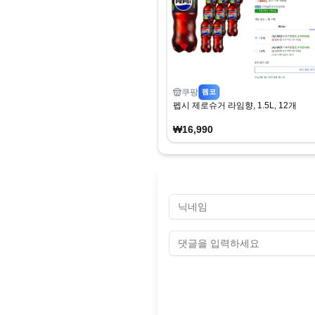
쿠팡
펨코
펩시 제로슈거 라임향, 1.5L, 12개
₩16,990