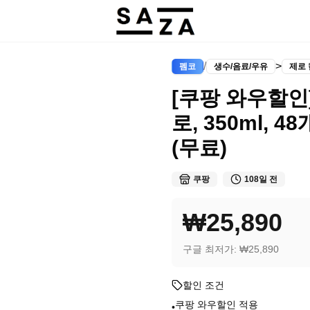
/
>
펨코
생수/음료/우유
제로
[쿠팡 와우할인
로, 350ml, 48
(무료)
쿠팡
108일 전
₩25,890
구글 최저가:
₩25,890
할인 조건
쿠팡 와우할인 적용
•