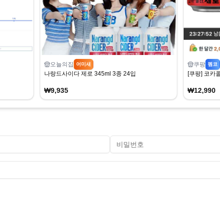
오늘의집
쿠팡
어미새
펨코
나랑드사이다 제로 345ml 3종 24입
[쿠팡] 코카콜
₩9,935
₩12,990