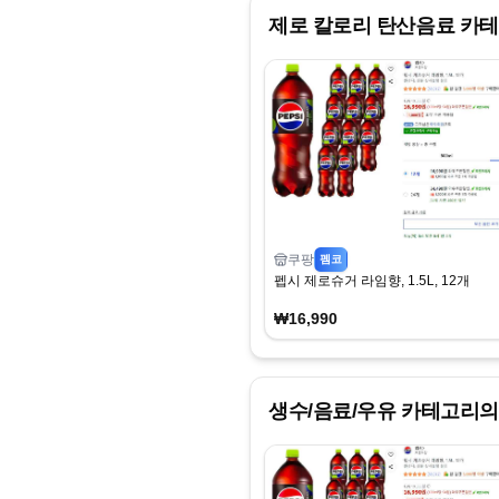
제로 칼로리 탄산음료
카테
쿠팡
펨코
펩시 제로슈거 라임향, 1.5L, 12개
₩16,990
생수/음료/우유
카테고리의