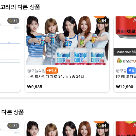
고리의 다른 상품
82
64
오늘의집
쿠팡
어미새
펨코
나랑드사이다 제로 345ml 3종 24입
[쿠팡] 코카콜
₩9,935
₩12,990
 다른 상품
82
64