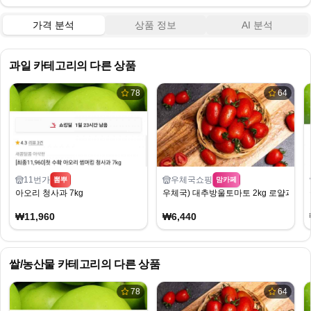
가격 분석
상품 정보
AI 분석
과일
카테고리의 다른 상품
78
64
11번가
우체국쇼핑
뽐뿌
맘카페
아오리 청사과 7kg
우체국) 대추방울토마토 2kg 로얄과 6,4
₩11,960
₩6,440
쌀/농산물
카테고리의 다른 상품
78
64