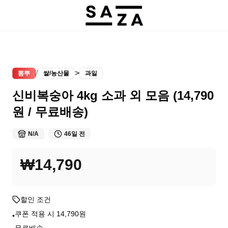
/
>
뽐뿌
쌀/농산물
과일
신비복숭아 4kg 소과 외 모음 (14,790
원 / 무료배송)
N/A
46일 전
₩14,790
할인 조건
쿠폰 적용 시 14,790원
•