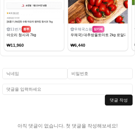
11번가
우체국쇼핑
뽐뿌
맘카페
아오리 청사과 7kg
우체국) 대추방울토마토 2kg 로얄과 6,4
₩11,960
₩6,440
댓글 작성
아직 댓글이 없습니다. 첫 댓글을 작성해보세요!