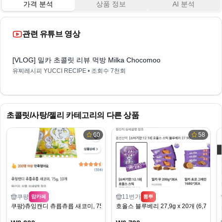
가격 분석
상품 정보
AI 분석
관련 유튜브 영상
3:01
[VLOG] 밀카 초콜릿 리뷰 먹방 Milka Chocomoo (밀카 초코무, 밀카
유찌레시피 YUCCI RECIPE
• 조회수
7천회
초콜릿/사탕/젤리
카테고리의 다른 상품
60
58
쿠팡
11번가
맘카페
뽐뿌
쿠팡)츄잉캔디 츄릅츄릅 새코미, 75g, 10개 2,200원
호올스 블루베리 27,9g x 20개 (6,790원