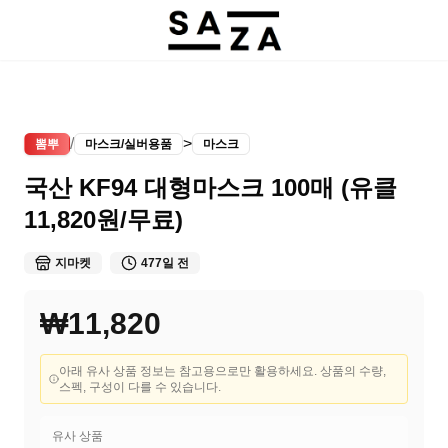
/
>
뽐뿌
마스크/실버용품
마스크
국산 KF94 대형마스크 100매 (유클
11,820원/무료)
지마켓
477일 전
₩11,820
아래 유사 상품 정보는 참고용으로만 활용하세요. 상품의 수량,
스펙, 구성이 다를 수 있습니다.
유사 상품