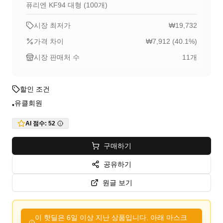
퓨리엔 KF94 대형 (100개)
시장 최저가
₩19,732
가격 차이
₩7,912
(
40.1
%)
시장 판매처 수
11
개
할인 조건
유클회원
•
AI 점수:
52
구매하기
공유하기
원글 보기
이 핫딜은 6일 이상 지난 상품입니다. 아래 마스크