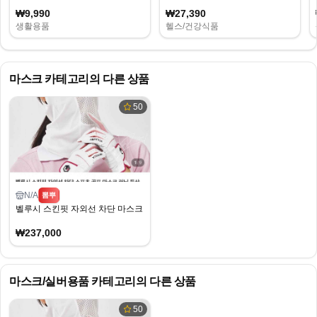
₩9,990
₩27,390
생활용품
헬스/건강식품
마스크
카테고리의 다른 상품
50
N/A
뽐뿌
벨루시 스킨핏 자외선 차단 마스크 2개
₩237,000
마스크/실버용품
카테고리의 다른 상품
50