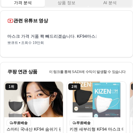
가격 분석
상품 정보
AI 분석
관련 유튜브 영상
14:30
마스크 가격 거품 쫙 빼드리겠습니다. KF94마스크 11종 비교 리뷰!
뽀큐트
• 조회수
19만회
쿠팡 연관 상품
이 링크를 통해 SAZA에 수익이 발생할 수 있습니다
1
위
2
위
무료배송
무료배송
스마티 국내산 KF94 숨쉬기 편한 새부리형 마스크 대형
키젠 새부리형 KF94 마스크 대형 10