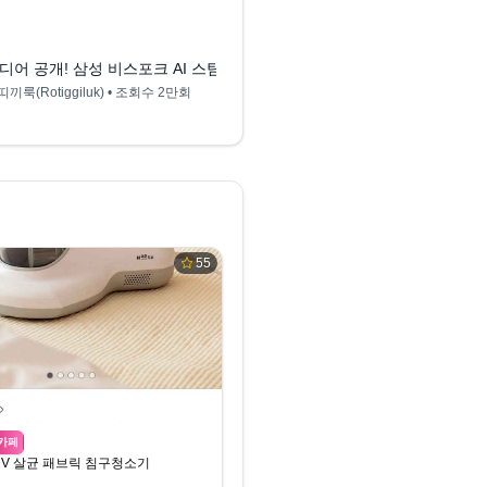
8:09
 한국 제품 이젠 사도 될까?
디어 공개! 삼성 비스포크 AI 스팀 울트라, 가격/기능 미쳤네..
삼성 비스포크 AI 스팀 
끼룩(Rotiggiluk)
• 조회수
2만회
로띠끼룩(Rotiggiluk)
• 조
55
카페
UV 살균 패브릭 침구청소기