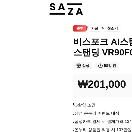
/
>
뽐뿌
가전
청소기
비스포크 AI스
스탠딩 VR90F
삼성
58일 전
₩201,000
할인 조건
삼성 온누리 이벤트 대상
•
삼성카드 결제 시 결제가격 13
•
온누리 상품권 적용 시 107만
•