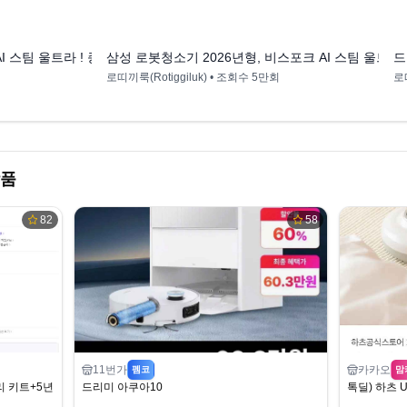
14:35
15:43
AI 스팀 울트라 ! 종합 테스트해보니 이런 반전이...
삼성 로봇청소기 2026년형, 비스포크 AI 스팀 울트라
드
로띠끼룩(Rotiggiluk)
• 조회수
5만회
로띠
상품
82
58
11번가
카카오
펨코
맘
 키트+5년 보증 990,000원
드리미 아쿠아10
톡딜) 하츠 