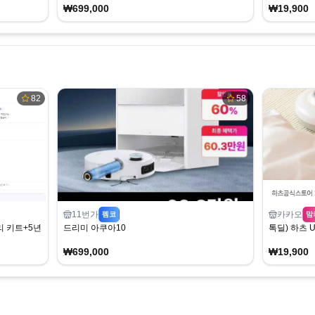
₩699,000
₩19,900
82
58
11번가
카카오
펨코
맘
 키트+5년 보증 990,000원
드리미 아쿠아10
톡딜) 하츠 
₩699,000
₩19,900