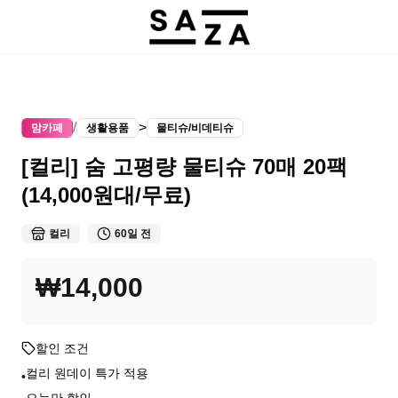
/
>
맘카페
생활용품
물티슈/비데티슈
[컬리] 숨 고평량 물티슈 70매 20팩
(14,000원대/무료)
컬리
60일 전
₩14,000
할인 조건
컬리 원데이 특가 적용
•