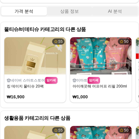
가격 분석
상품 정보
AI 분석
물티슈/비데티슈
카테고리의 다른 상품
55
50
네이버 스마트스토어
이마트
맘카페
맘카페
킹 데이지 물티슈 20팩
아이깨끗해 어프어프 리필 200ml
₩16,900
₩1,000
생활용품
카테고리의 다른 상품
55
50