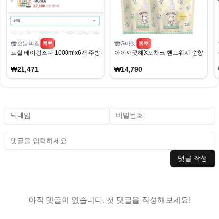
오늘의집
G마켓
뽐뿌
뽐뿌
프릴 베이킹소다 1000mlx6개 주방세제_프릴 수세미 증정
아이깨끗해X포차코 핸드워시 순향 리필 1.8L
₩21,471
₩14,790
댓글 작성
아직 댓글이 없습니다. 첫 댓글을 작성해보세요!