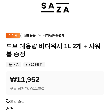
/
>
어미새
생활용품
세제/섬유유연제
도브 대용량 바디워시 1L 2개 + 샤워
볼 증정
N/A
108일 전
₩11,952
구글 최저가:
₩11,952
할인 조건
N/A
•