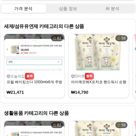
가격 분석
상품 정보
AI 분석
세제/섬유유연제
카테고리의 다른 상품
82
58
오늘의집
G마켓
뽐뿌
뽐뿌
프릴 베이킹소다 1000mlx6개 주방세제_프릴 수세미 증정
아이깨끗해X포차코 핸드워시 순향 리필 1.8L
₩21,471
₩14,790
생활용품
카테고리의 다른 상품
82
58