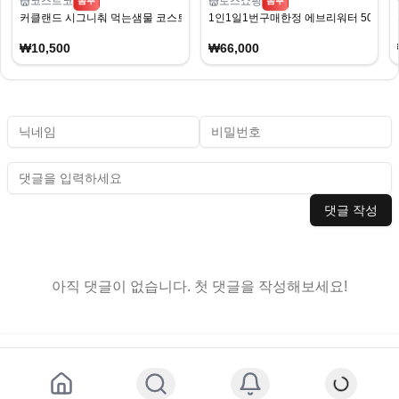
코스트코
토스쇼핑
뽐뿌
뽐뿌
커클랜드 시그니춰 먹는샘물 코스트코 무라벨 생수 2L X 24병 (10,500원/무료)
1인1일1번구매한정 에브리워터 500ml 
₩10,500
₩66,000
댓글 작성
아직 댓글이 없습니다. 첫 댓글을 작성해보세요!