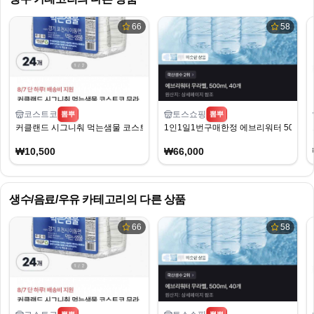
66
58
코스트코
토스쇼핑
뽐뿌
뽐뿌
커클랜드 시그니춰 먹는샘물 코스트코 무라벨 생수 2L X 24병 (10,500원/무료)
1인1일1번구매한정 에브리워터 500ml 
₩10,500
₩66,000
생수/음료/우유
카테고리의 다른 상품
66
58