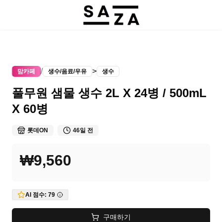
/
>
맘카페
생수/음료/우유
생수
풀무원 샘물 생수 2L X 24병 / 500mL
X 60병
롯데ON
46일 전
₩9,560
AI 점수:
79
구매하기