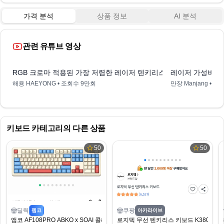
가격 분석
상품 정보
AI 분석
관련 유튜브 영상
6:30
RGB 크로마 적용된 가장 저렴한 레이저 텐키리스 키보드 블랙위도우 V
해용 HAEYONG
• 조회수
9만회
만장 Manjang
• 조
키보드
카테고리의 다른 상품
50
50
딜릭
쿠팡
펨코
아카라이브
앱코 AF108PRO ABKO x SOAI 콜라보 기계식 키보드
로지텍 무선 텐키리스 키보드 K380s