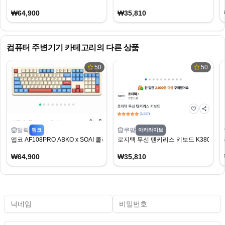
₩64,900
₩35,810
컴퓨터 주변기기
카테고리의 다른 상품
50
50
딜릭
쿠팡
펨코
아카라이브
앱코 AF108PRO ABKO x SOAI 콜라보 기계식 키보드
로지텍 무선 텐키리스 키보드 K380s
₩64,900
₩35,810