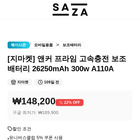
/
>
퀘이사존
모바일용품
보조배터리
[지마켓] 앤커 프라임 고속충전 보조
배터리 26250mAh 300w A110A
지마켓
109일 전
₩148,200
22
% OFF
구글 최저가:
₩189,900
할인 조건
유니버스클럽 5% 쿠폰 사용
•