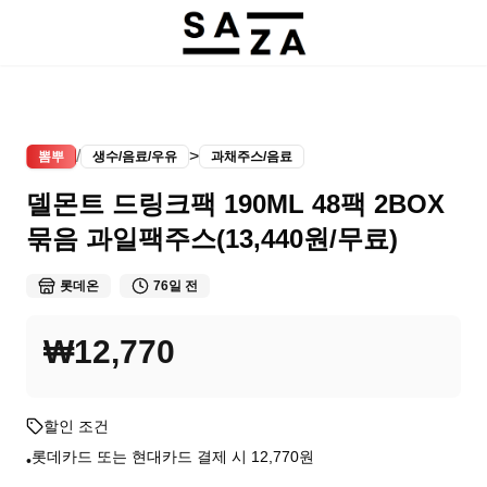
/
>
뽐뿌
생수/음료/우유
과채주스/음료
델몬트 드링크팩 190ML 48팩 2BOX
묶음 과일팩주스(13,440원/무료)
롯데온
76일 전
₩12,770
할인 조건
롯데카드 또는 현대카드 결제 시 12,770원
•