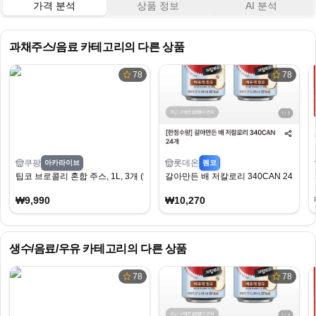
가격 분석
상품 정보
AI 분석
과채주스/음료
카테고리의 다른 상품
78
78
쿠팡
롯데온
아카라이브
펨코
팁코 브로콜리 혼합 주스, 1L, 3개 (9,990원/무료)
갈아만든 배 저칼로리 340CAN 24개
₩9,990
₩10,270
생수/음료/우유
카테고리의 다른 상품
78
78