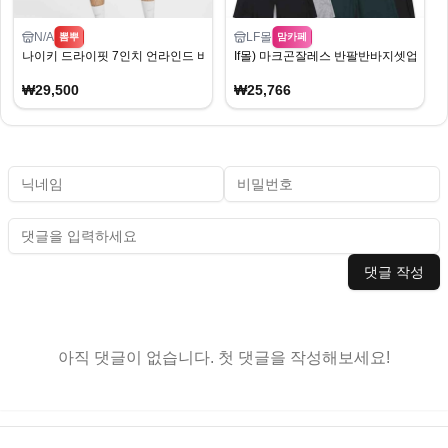
N/A
LF몰
뽐뿌
맘카페
나이키 드라이핏 7인치 언라인드 버서타일 쇼츠
If몰) 마크곤잘레스 반팔반바지셋업 6종 2
₩29,500
₩25,766
댓글 작성
아직 댓글이 없습니다. 첫 댓글을 작성해보세요!