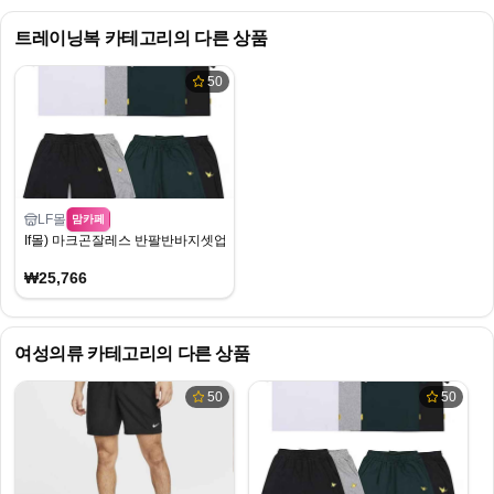
트레이닝복
카테고리의 다른 상품
50
LF몰
맘카페
If몰) 마크곤잘레스 반팔반바지셋업 6종 25,766원 무배
₩25,766
여성의류
카테고리의 다른 상품
50
50