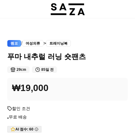
/
>
펨코
여성의류
트레이닝복
푸마 내추럴 러닝 숏팬츠
29cm
85일 전
₩19,000
할인 조건
무료 배송
•
AI 점수:
60