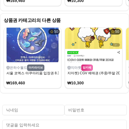
₩169,460
₩10,300
상품권
카테고리의 다른 상품
50
50
은하수월드
지마켓
아카라이브
맘카페
서울 코엑스 아쿠아리움 입장권 8.31일까지 (18,500원/무료)
지마켓) CGV 예매권 (주중/주말 2D) 10,
₩169,460
₩10,300