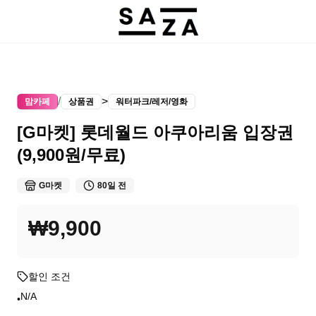
/
>
맘카페
상품권
워터파크/레저/영화
[G마켓] 롯데월드 아쿠아리움 입장권
(9,900원/무료)
G마켓
80일 전
₩9,900
할인 조건
N/A
•