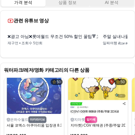
가격 분석
상품 정보
AI 분석
관련 유튜브 영상
0:22
❌광고 아님❌롯데월드 무조건 50% 할인 꿀팁🔻고정 댓글 내용 참조
주말 실내나들이 
재구언
• 조회수
5만회
일짜여행 𝒊𝒍𝒛𝒛𝒂 𝒕𝒓𝒊𝒑
•
워터파크/레저/영화
카테고리의 다른 상품
50
50
은하수월드
지마켓
아카라이브
맘카페
서울 코엑스 아쿠아리움 입장권 8.31일까지 (18,500원/무료)
지마켓) CGV 예매권 (주중/주말 2D) 10,