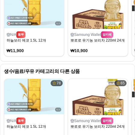
N/A
Samsung Wallet
뽐뿌
맘카페
하늘보리 에코 1.5L 12개
뽀로로 유기농 보리차 220ml 24개
₩11,900
₩10,900
생수/음료/우유
카테고리의 다른 상품
78
65
N/A
Samsung Wallet
뽐뿌
맘카페
하늘보리 에코 1.5L 12개
뽀로로 유기농 보리차 220ml 24개