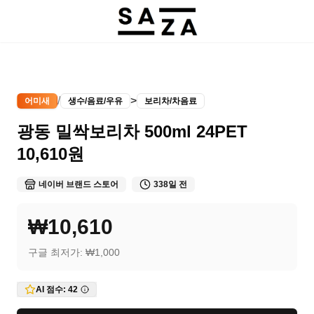
/
>
어미새
생수/음료/우유
보리차/차음료
광동 밀싹보리차 500ml 24PET
10,610원
네이버 브랜드 스토어
338일 전
₩10,610
구글 최저가:
₩1,000
AI 점수:
42