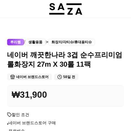
/
>
루리웹
생활용품
화장지/각티슈/휴대용티슈
네이버 깨끗한나라 3겹 순수프리미엄
롤화장지 27m X 30롤 11팩
네이버 브랜드스토어
58일 전
₩31,900
할인 조건
네이버 브랜드스토어 구매
•