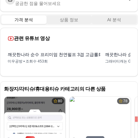
궁금한 점을 물어보세요
가격 분석
상품 정보
AI 분석
관련 유튜브 영상
1:11
깨끗한나라 순수 프리미엄 천연펄프 3겹 고급롤화장지
깨끗한나라 순수프
미우공방
• 조회수
453회
그래비티캐논 Gravit
화장지/각티슈/휴대용티슈
카테고리의 다른 상품
80
78