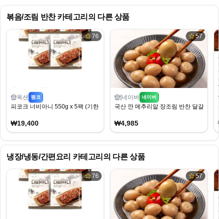
볶음/조림 반찬
카테고리의 다른 상품
76
57
옥션
[네이버
펨코
네이버
피코크 너비아니 550g x 5팩 (기한 26.09.18까지)
국산 깐 메추리알 장조림 반찬 달걀 실속형
₩19,400
₩4,985
냉장/냉동/간편요리
카테고리의 다른 상품
76
57