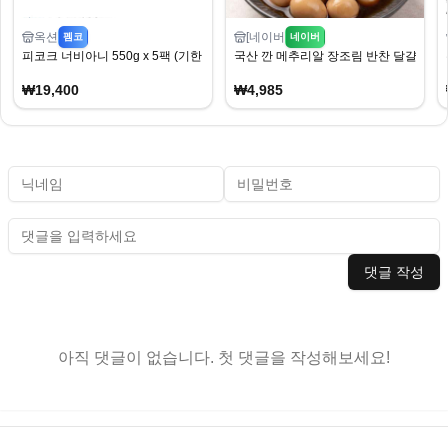
옥션
[네이버
펨코
네이버
피코크 너비아니 550g x 5팩 (기한 26.09.18까지)
국산 깐 메추리알 장조림 반찬 달걀 실속형
₩19,400
₩4,985
댓글 작성
아직 댓글이 없습니다. 첫 댓글을 작성해보세요!