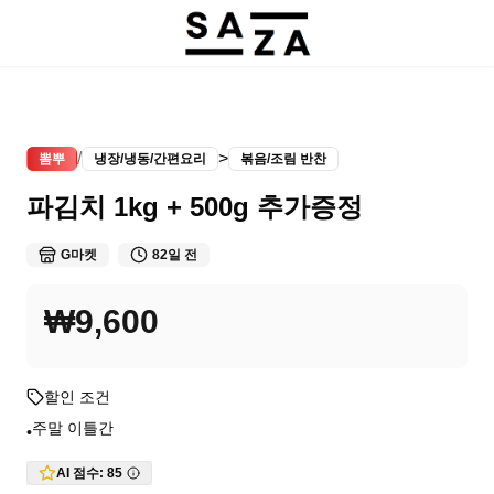
/
>
뽐뿌
냉장/냉동/간편요리
볶음/조림 반찬
파김치 1kg + 500g 추가증정
G마켓
82일 전
₩9,600
할인 조건
주말 이틀간
•
AI 점수:
85