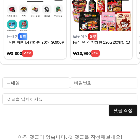
배민
롯데온
펨코
뽐뿌
[배민] 배민]삼양라면 20개 (9,900원) (0원)
[롯데온] 삼양라면 120g 20개입 (10,90
₩9,900
₩10,900
-
39
%
-
9
%
댓글 작성
아직 댓글이 없습니다. 첫 댓글을 작성해보세요!