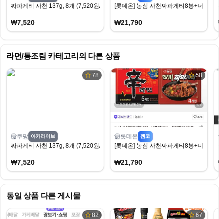
짜파게티 사천 137g, 8개 (7,520원/무료)
[롯데온] 농심 사천짜파게티8봉+너구리10봉
₩7,520
₩21,790
라면/통조림
카테고리의 다른 상품
78
58
쿠팡
롯데온
아카라이브
펨코
짜파게티 사천 137g, 8개 (7,520원/무료)
[롯데온] 농심 사천짜파게티8봉+너구리10봉
₩7,520
₩21,790
동일 상품 다른 게시물
82
67