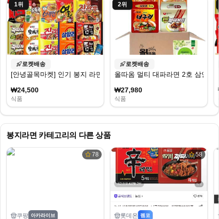
1
위
2
위
로켓배송
로켓배송
[안녕골목마켓] 인기 봉지 라면 낱개 10종 20봉입 신라면2 진라면 매
올따옴 멀티 대파라면 2호 삼안너짜
₩24,500
₩27,980
식품
식품
봉지라면
카테고리의 다른 상품
78
58
쿠팡
롯데온
아카라이브
펨코