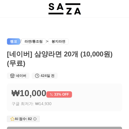
/
>
펨코
라면/통조림
봉지라면
[네이버] 삼양라면 20개 (10,000원)
판매 종료
(무료)
현재 구매할 수 없는 상품입니다
네이버
424일 전
₩10,000
33
% OFF
구글 최저가:
₩14,930
AI 점수:
82