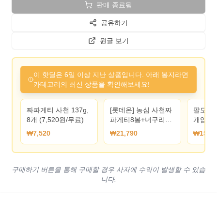
판매 종료됨
공유하기
원글 보기
이 핫딜은 6일 이상 지난 상품입니다. 아래 봉지라면
카테고리의 최신 상품을 확인해보세요!
짜파게티 사천 137g,
[롯데온] 농심 사천짜
팔도 비빔
8개 (7,520원/무료)
파게티8봉+너구리10
개입 X 
봉+신라면10봉 외 다
₩7,520
₩21,790
₩153,0
양 (21,790원) (무료)
구매하기 버튼을 통해 구매할 경우 사자에 수익이 발생할 수 있습
니다.