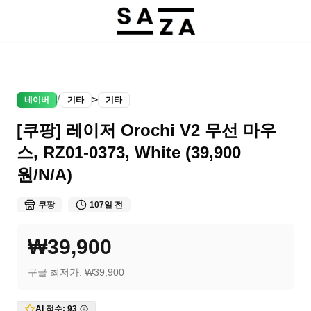
/
>
네이버
기타
기타
[쿠팡] 레이저 Orochi V2 무선 마우
스, RZ01-0373, White (39,900
원/N/A)
쿠팡
107일 전
₩39,900
구글 최저가:
₩39,900
AI 점수:
93