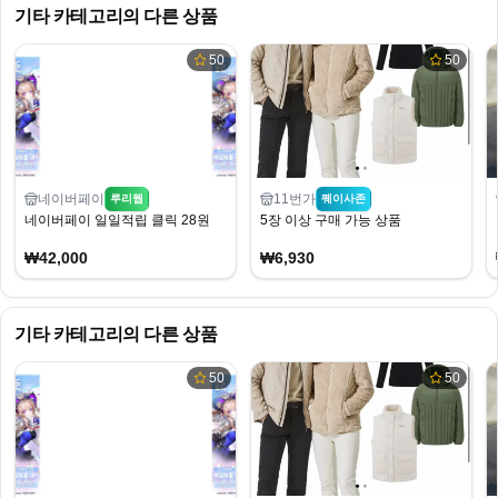
기타
카테고리의 다른 상품
50
50
네이버페이
11번가
루리웹
퀘이사존
네이버페이 일일적립 클릭 28원
5장 이상 구매 가능 상품
₩42,000
₩6,930
기타
카테고리의 다른 상품
50
50