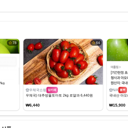
78
64
우체국쇼핑
N/A
맘카페
뽐뿌
우체국) 대추방울토마토 2kg 로얄과 6,440원
국내산 아오리
₩6,440
₩15,900