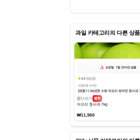
과일
카테고리의 다른 상품
11번가
뽐뿌
아오리 청사과 7kg
₩11,960