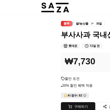
/
>
뽐뿌
쌀/농산물
과일
부사사과 국내산
롯데온
72일 전
₩7,730
할인 조건
20% 할인 혜택 적용
•
AI 점수:
82
구매하기