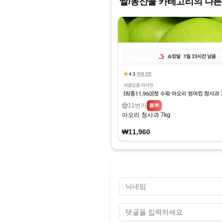
쌀/농산물
카테고리의 다른
11번가
뽐뿌
아오리 청사과 7kg
₩11,960