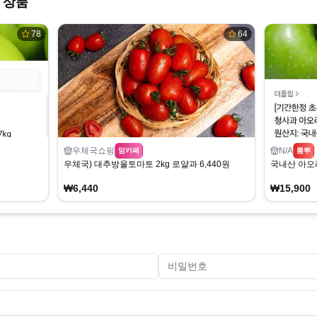
 상품
78
64
우체국쇼핑
N/A
맘카페
뽐뿌
우체국) 대추방울토마토 2kg 로얄과 6,440원
국내산 아오리
₩6,440
₩15,900