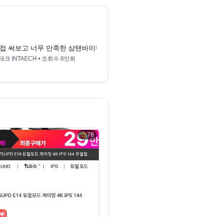
3:53
성 스마트 모니터 M7 신형 장기 사용기.
접 써보고 너무 만족한 삼탠바이미 M7 모니터 & 원터치 무빙스탠드 조합 | 
i007 삼성 스마트모니터
태크 INTAECH
• 조회수
8만회
커피아이
• 조회수
3만회
78
뿌