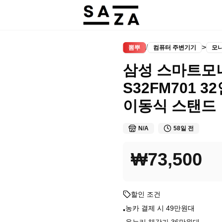
/
>
뽐뿌
컴퓨터 주변기기
모
삼성 스마트모니
S32FM701 32
이동식 스탠드
N/A
58일 전
₩73,500
할인 조건
농카 결제 시 49만원대
•