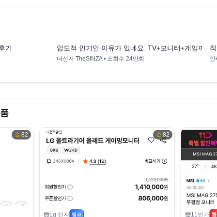
6:22
5:38
 후기
압도적 인기인 이유가 있네요. TV+모니터+게임까지 삼
직
더신자 TheSINZA
• 조회수
24만회
인
상품
82
82
Lg 전자
11번가
펨코
뽐