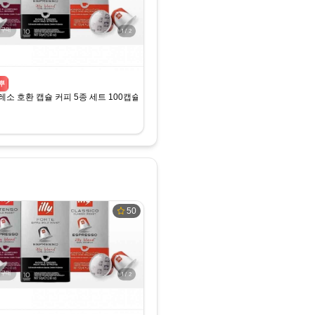
뿌
) (무료)
소 호환 캡슐 커피 5종 세트 100캡슐
50