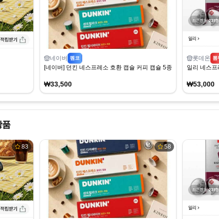
네이버
롯데온
펨코
뽐
[네이버] 던킨 네스프레소 호환 캡슐 커피 캡슐 5종 120개입 (33,500원
일리 네스프레
₩33,500
₩53,000
상품
83
58