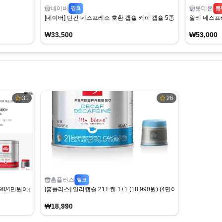
네이버
롯데온
펨코
뽐
[네이버] 던킨 네스프레소 호환 캡슐 커피 캡슐 5종 120개입 (33,500원
일리 네스프레
₩33,500
₩53,000
31
26
홈플러스
펨코
990/4만원이상 무료)
[홈플러스] 일리캡슐 21T 캔 1+1 (18,990원) (4만이상무료)
₩18,990