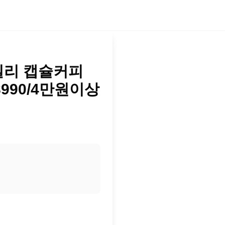
일리 캡슐커피
18990/4만원이상