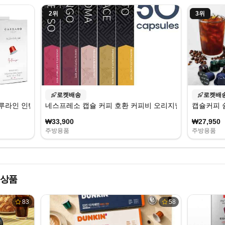
2
위
3
위
로켓배송
로켓배
 인텐소, 5.5g, 10개입, 10개
네스프레소 캡슐 커피 호환 커피비 오리지널 50캡슐
캡슐커피 쉼
₩33,900
₩27,950
주방용품
주방용품
 상품
83
58