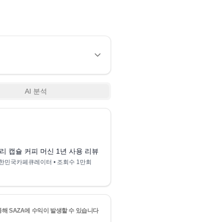
AI 분석
8:22
음료와 캡슐 궁합은⁉️
맛의 승자는??
리 캡슐 커피 머신 1년 사용 리뷰! 일리머신 구매 하긴 전 꼭 알아야 하는
일리 커피머신 구매하면
한민국카페큐레이터
• 조회수
1만회
대한민국카페큐레이터
• 
통해 SAZA에 수익이 발생할 수 있습니다