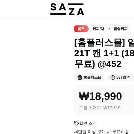
/
>
뽐뿌
커피/차
캡슐커피
[홈플러스몰] 
21T 캔 1+1 (
무료) @452
홈플러스몰
587일 전
₩18,990
구글 최저가:
₩17,310
할인 조건
4만원 이상 구매 시 무료배송
•