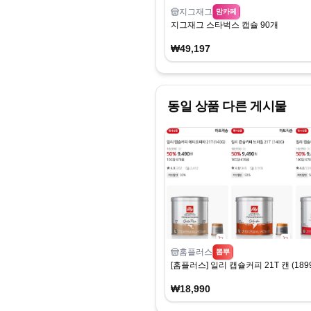
지그재그
맘카페
지그재그 스타벅스 캡슐 90개
₩49,197
동일 상품 다른 게시물
홈플러스
뽐뿌
[홈플러스] 일리 캡슐커피 21T 캔 (18
₩18,990