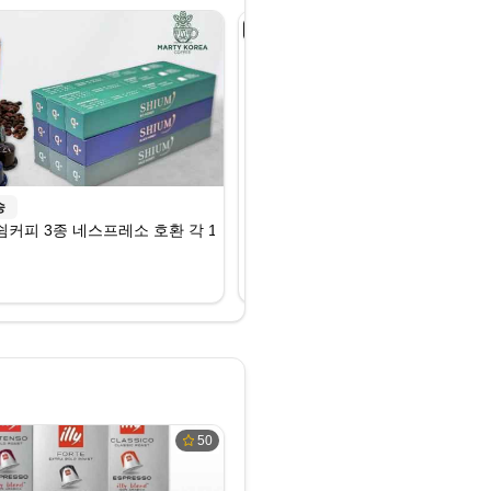
4
위
송
로켓배송
커피 3종 네스프레소 호환 각 10캡슐 X 9 =90캡슐, 1개, 90개입, 5g
트레베네치아 네스프레소호환 캡슐커피 
₩39,900
식품
50