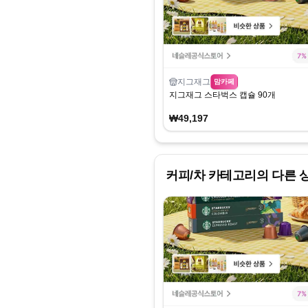
지그재그
맘카페
지그재그 스타벅스 캡슐 90개
₩49,197
커피/차
카테고리의 다른 