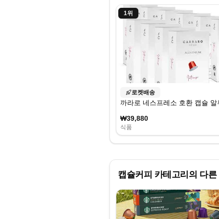
1
위
로켓배송
까라로 네스프레소 호환 캡슐 알루라인
₩39,880
식품
캡슐커피
카테고리의 다른