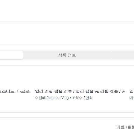
상품 정보
5:07
6:13
 로스티드, 다크로스티드, 모노아라비카 콜롬비아, 모노아라비카 브라질) 
일리 리필 캡슐 리뷰 / 일리 캡슐 vs 리필 캡슐 / 커피
일
수진배 Jinbae’s Vlog
• 조회수
2만회
대
이 링크를 