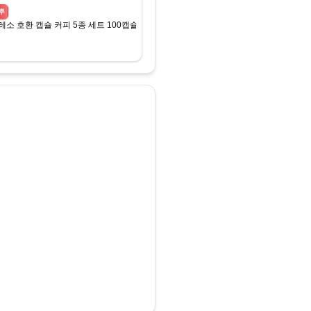
뿌
) (무료)
소 호환 캡슐 커피 5종 세트 100캡슐